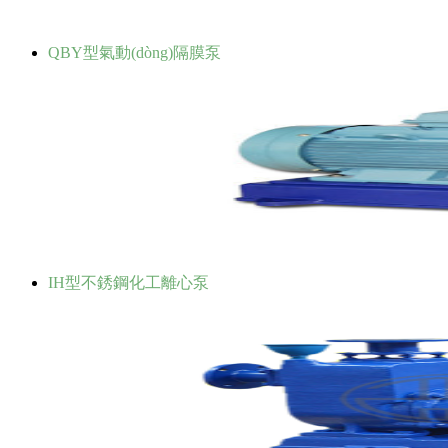
QBY型氣動(dòng)隔膜泵
IH型不銹鋼化工離心泵