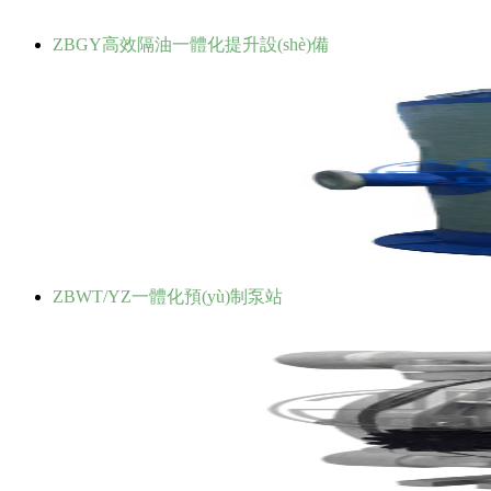
ZBGY高效隔油一體化提升設(shè)備
ZBWT/YZ一體化預(yù)制泵站