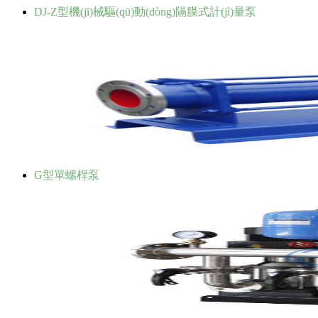
DJ-Z型機(jī)械驅(qū)動(dòng)隔膜式計(jì)量泵
G型單螺桿泵