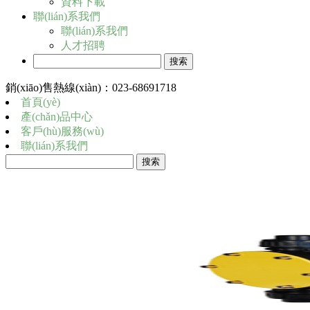
資料下載
聯(lián)系我們
聯(lián)系我們
人才招聘
銷(xiāo)售熱線(xiàn)：
023-68691718
首頁(yè)
產(chǎn)品中心
客戶(hù)服務(wù)
聯(lián)系我們