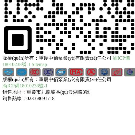
版權(quán)所有：重慶中佰泵業(yè)有限責(zé)任公司
渝ICP備
18010238號-1
Sitemap
版權(quán)所有：重慶中佰泵業(yè)有限責(zé)任公司
渝ICP備18010238號-1
銷售地址：重慶市九龍坡區(qū)云湖路3號
銷售熱線：023-68691718