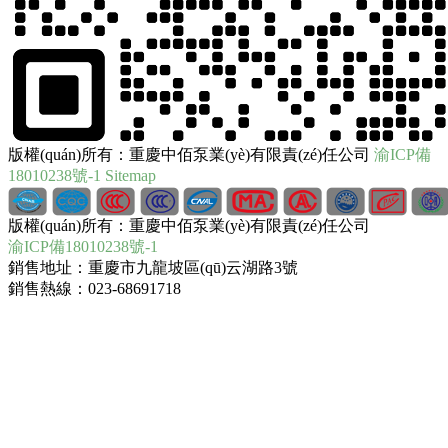
版權(quán)所有：重慶中佰泵業(yè)有限責(zé)任公司
渝ICP備
18010238號-1
Sitemap
版權(quán)所有：重慶中佰泵業(yè)有限責(zé)任公司
渝ICP備18010238號-1
銷售地址：重慶市九龍坡區(qū)云湖路3號
銷售熱線：023-68691718