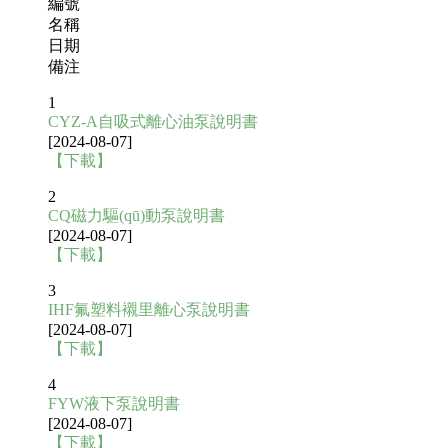
編號
名稱
日期
備注
1
CYZ-A自吸式離心油泵說明書
[2024-08-07]
【下載】
2
CQ磁力驅(qū)動泵說明書
[2024-08-07]
【下載】
3
IHF氟塑料襯里離心泵說明書
[2024-08-07]
【下載】
4
FYW液下泵說明書
[2024-08-07]
【下載】