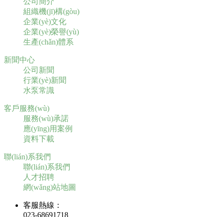
公司簡介
組織機(jī)構(gòu)
企業(yè)文化
企業(yè)榮譽(yù)
生產(chǎn)體系
新聞中心
公司新聞
行業(yè)新聞
水泵常識
客戶服務(wù)
服務(wù)承諾
應(yīng)用案例
資料下載
聯(lián)系我們
聯(lián)系我們
人才招聘
網(wǎng)站地圖
客服熱線：
023-68691718