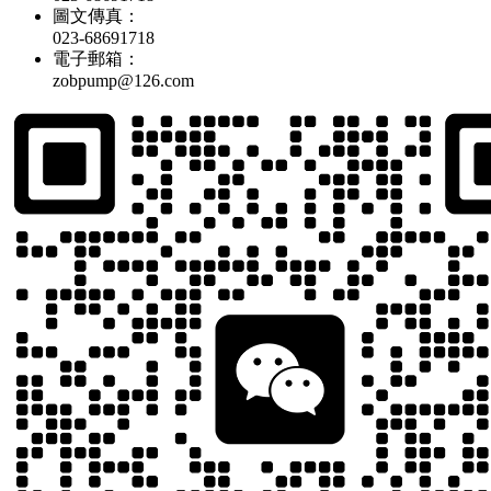
圖文傳真：
023-68691718
電子郵箱：
zobpump@126.com