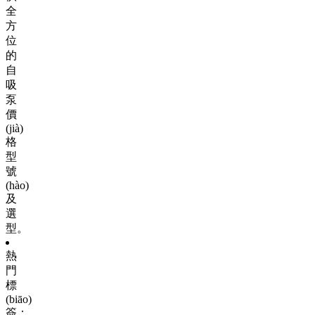
全
方
位
的
自
吸
泵
價
(jià)
格
型
號
(hào)
及
選
型。
熱
門
標
(biāo)
簽：