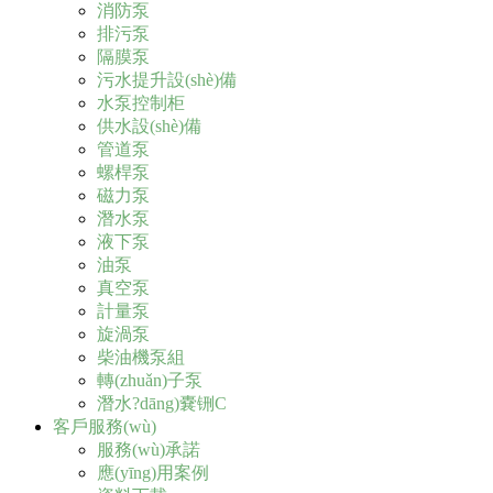
消防泵
排污泵
隔膜泵
污水提升設(shè)備
水泵控制柜
供水設(shè)備
管道泵
螺桿泵
磁力泵
潛水泵
液下泵
油泵
真空泵
計量泵
旋渦泵
柴油機泵組
轉(zhuǎn)子泵
潛水?dāng)嚢铏C
客戶服務(wù)
服務(wù)承諾
應(yīng)用案例