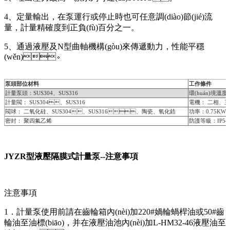
4、定量輸出，在泵運行或停止時也可任意調(diào)節(jié)流
量，計量精確度到正負(fù)百分之一。
5、通過液壓及N型曲軸機構(gòu)來傳遞動力，性能平穩
(wěn)。
泵頭部位材料
工作條件
計量泵頭：SUS304、SUS316
環(huán)境溫度：
計量閥： SUS304、SUS316
電機： 二相
閥球： 二氧化硅、SUS304、SUS316、陶瓷、氧化鋯
功率：0.75KW 1
密封： 聚四氟乙烯
防護等級：IP54
JYZR型液壓隔膜式計量泵--注意事項
注意事項
1．計量泵使用前請在齒輪箱內(nèi)加220#媧輪蝸桿油或50#齒
輪油至油標(biāo)，并在液壓油池內(nèi)加L-HM32-46液壓油至