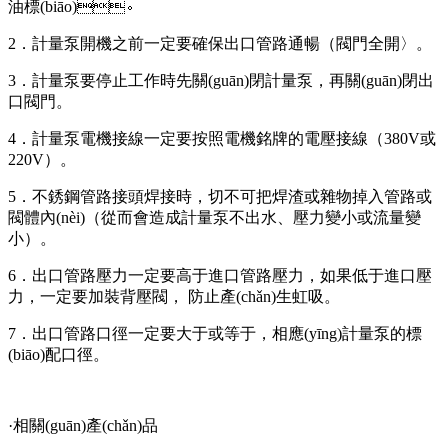
油標(biāo)。
2．計量泵開機之前一定要確保出口管路通暢（閥門全開〉。
3．計量泵要停止工作時先關(guān)閉計量泵，再關(guān)閉出
口閥門。
4．計量泵電機接線一定要按照電機銘牌的電壓接線（380V或
220V）。
5．不銹鋼管路接頭焊接時，切不可把焊渣或雜物掉入管路或
閥體內(nèi)（從而會造成計量泵不出水、壓力變小或流量變
小）。
6．出口管路壓力一定要高于進口管路壓力，如果低于進口壓
力，一定要加裝背壓閥， 防止產(chǎn)生虹吸。
7．出口管路口徑一定要大于或等于，相應(yīng)計量泵的標
(biāo)配口徑。
·相關(guān)產(chǎn)品