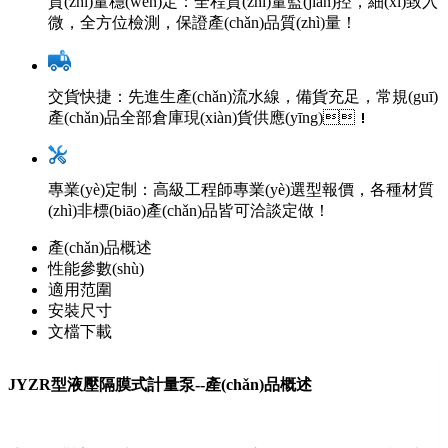
質(zhì)量穩(wěn)定：全程質(zhì)量監(jiān)控，細(xì)致入
微，全方位檢測，保證產(chǎn)品質(zhì)量！
交貨快捷：先進生產(chǎn)流水線，備貨充足，常規(guī)
產(chǎn)品全部倉庫現(xiàn)貨供應(yīng)！
專業(yè)定制：高級工程師專業(yè)選型報價，各種材質
(zhì)非標(biāo)產(chǎn)品皆可洽談定做！
產(chǎn)品概述
性能參數(shù)
適用范圍
安裝尺寸
文檔下載
JYZR型液壓隔膜式計量泵--產(chǎn)品概述