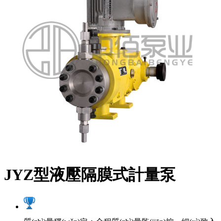
JYZ型液壓隔膜式計量泵