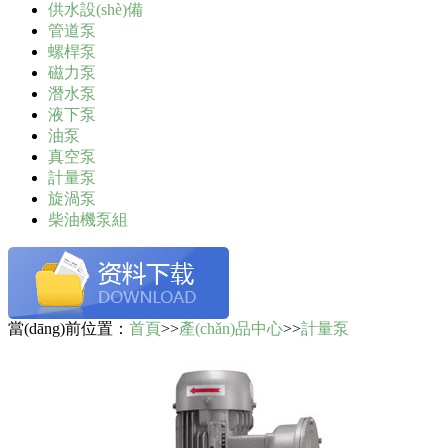
供水設(shè)備
管道泵
螺桿泵
磁力泵
潛水泵
液下泵
油泵
真空泵
計量泵
旋渦泵
柴油機泵組
當(dāng)前位置：
首頁
>>
產(chǎn)品中心
>>
計量泵