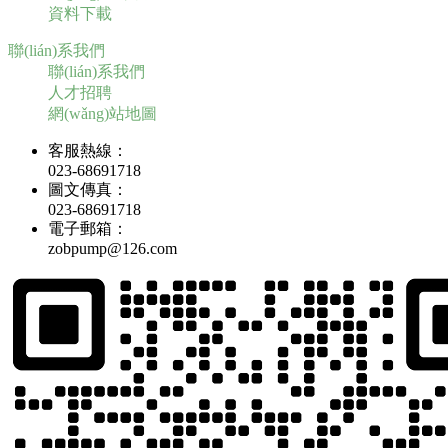
資料下載
聯(lián)系我們
聯(lián)系我們
人才招聘
網(wǎng)站地圖
客服熱線：
023-68691718
圖文傳真：
023-68691718
電子郵箱：
zobpump@126.com