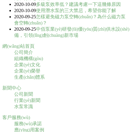
2020-10-09
多級泵效率低？建議考慮一下這幾條原因
2020-10-09
使用潛水泵的三大禁忌，希望你能了解
2020-09-25
怎樣避免磁力泵空轉(zhuǎn)？為什么磁力泵
會空轉(zhuǎn)？
2020-09-25
中佰泵業(yè)研發(fā)優(yōu)質(zhì)供水設(shè)
備，引領(lǐng)創(chuàng)新市場
網(wǎng)站首頁
公司簡介
組織機構(gòu)
企業(yè)文化
企業(yè)榮譽
生產(chǎn)體系
新聞中心
公司新聞
行業(yè)新聞
水泵常識
客戶服務(wù)
服務(wù)承諾
應(yīng)用案例