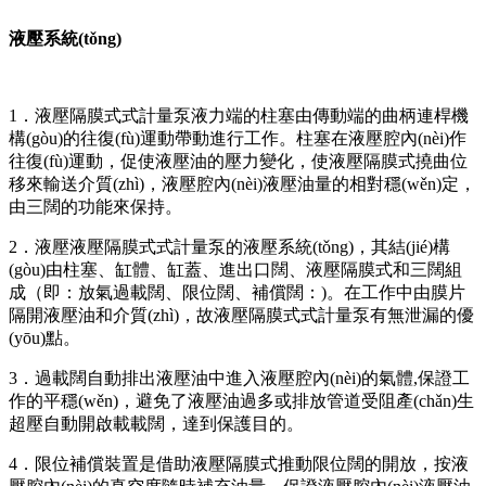
液壓系統(tǒng)
1．液壓隔膜式式計量泵液力端的柱塞由傳動端的曲柄連桿機
構(gòu)的往復(fù)運動帶動進行工作。柱塞在液壓腔內(nèi)作
往復(fù)運動，促使液壓油的壓力變化，使液壓隔膜式撓曲位
移來輸送介質(zhì)，液壓腔內(nèi)液壓油量的相對穩(wěn)定，
由三闊的功能來保持。
2．液壓液壓隔膜式式計量泵的液壓系統(tǒng)，其結(jié)構
(gòu)由柱塞、缸體、缸蓋、進出口闊、液壓隔膜式和三闊組
成（即：放氣過載闊、限位闊、補償闊：)。在工作中由膜片
隔開液壓油和介質(zhì)，故液壓隔膜式式計量泵有無泄漏的優
(yōu)點。
3．過載闊自動排出液壓油中進入液壓腔內(nèi)的氣體,保證工
作的平穩(wěn)，避免了液壓油過多或排放管道受阻產(chǎn)生
超壓自動開啟載載闊，達到保護目的。
4．限位補償裝置是借助液壓隔膜式推動限位闊的開放，按液