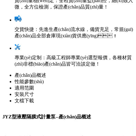
質(zhì)量穩(wěn)定：全程質(zhì)量監(jiān)控，細(xì)致入
微，全方位檢測，保證產(chǎn)品質(zhì)量！
交貨快捷：先進生產(chǎn)流水線，備貨充足，常規(guī)
產(chǎn)品全部倉庫現(xiàn)貨供應(yīng)！
專業(yè)定制：高級工程師專業(yè)選型報價，各種材質
(zhì)非標(biāo)產(chǎn)品皆可洽談定做！
產(chǎn)品概述
性能參數(shù)
適用范圍
安裝尺寸
文檔下載
JYZ型
液壓隔膜式計量泵
--產(chǎn)品概述