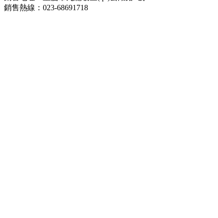
銷售熱線：023-68691718