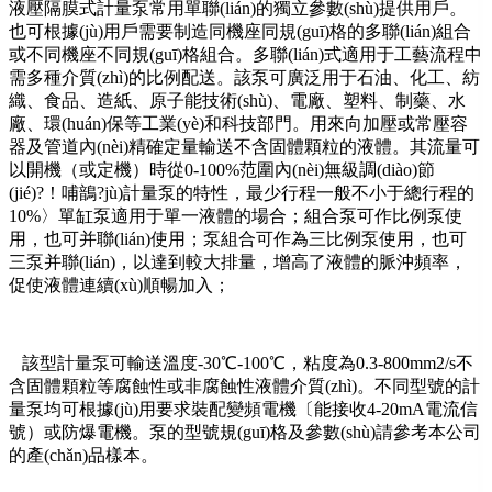
液壓隔膜式計量泵常用單聯(lián)的獨立參數(shù)提供用戶。
也可根據(jù)用戶需要制造同機座同規(guī)格的多聯(lián)組合
或不同機座不同規(guī)格組合。多聯(lián)式適用于工藝流程中
需多種介質(zhì)的比例配送。該泵可廣泛用于石油、化工、紡
織、食品、造紙、原子能技術(shù)、電廠、塑料、制藥、水
廠、環(huán)保等工業(yè)和科技部門。用來向加壓或常壓容
器及管道內(nèi)精確定量輸送不含固體顆粒的液體。其流量可
以開機（或定機）時從0-100%范圍內(nèi)無級調(diào)節
(jié)?！哺鶕?jù)計量泵的特性，最少行程一般不小于總行程的
10%〉單缸泵適用于單一液體的場合；組合泵可作比例泵使
用，也可并聯(lián)使用；泵組合可作為三比例泵使用，也可
三泵并聯(lián)，以達到較大排量，增高了液體的脈沖頻率，
促使液體連續(xù)順暢加入；
該型
計量泵
可輸送溫度-30℃-100℃，粘度為0.3-800mm2/s不
含固體顆粒等腐蝕性或非腐蝕性液體介質(zhì)。不同型號的計
量泵均可根據(jù)用要求裝配變頻電機〔能接收4-20mA電流信
號）或防爆電機。泵的型號規(guī)格及參數(shù)請參考本公司
的產(chǎn)品樣本。