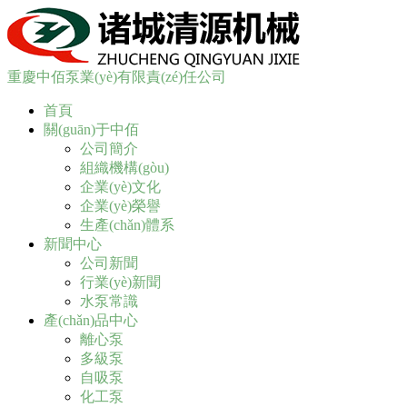
重慶中佰泵業(yè)有限責(zé)任公司
首頁
關(guān)于中佰
公司簡介
組織機構(gòu)
企業(yè)文化
企業(yè)榮譽
生產(chǎn)體系
新聞中心
公司新聞
行業(yè)新聞
水泵常識
產(chǎn)品中心
離心泵
多級泵
自吸泵
化工泵